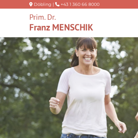
Döbling |
+43 1 360 66 8000

