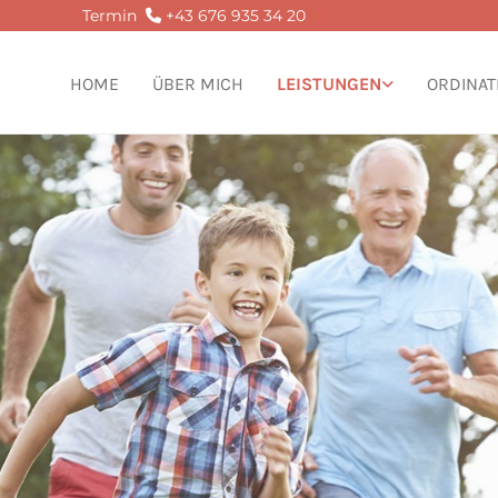
Termin
+43 676 935 34 20

HOME
ÜBER MICH
LEISTUNGEN
ORDINAT